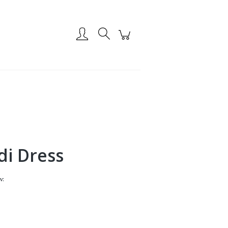
Zarejestruj się
Zaloguj się
di Dress
w: