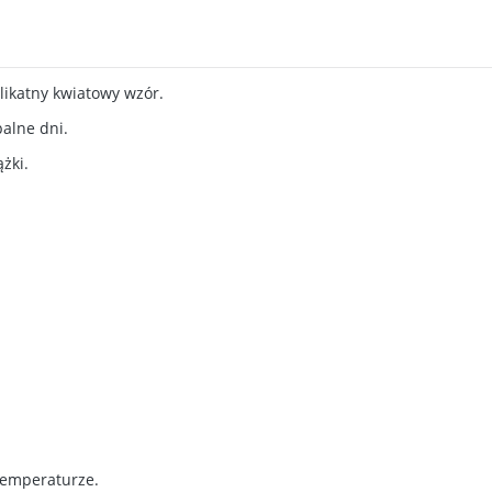
elikatny kwiatowy wzór.
palne dni.
żki.
 temperaturze.